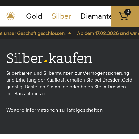
0
Gold
Silber
Diamanten
Pla
0351
-
unser Geschäft geschlossen. +
Ab dem 17.08.2026 sind wir wie
43
pause
83
a. +
play
89
Silber
kaufen
23
Silberbarren und Silbermünzen zur Vermögenssicherung
und Erhaltung der Kaufkraft erhalten Sie bei Dresden.Gold
günstig. Bestellen Sie online oder holen Sie in Dresden
mit Barzahlung ab.
Weitere Informationen zu Tafelgeschäften