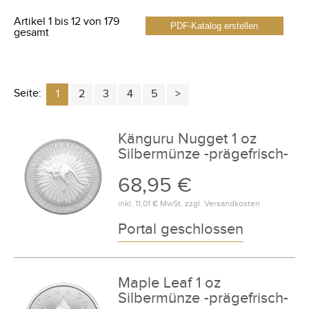
Artikel 1 bis 12 von 179
PDF-Katalog erstellen
gesamt
Seite:
1
2
3
4
5
Känguru Nugget 1 oz
Silbermünze -prägefrisch-
68,95 €
inkl.
11,01 €
MwSt. zzgl.
Versandkosten
Portal geschlossen
Maple Leaf 1 oz
Silbermünze -prägefrisch-