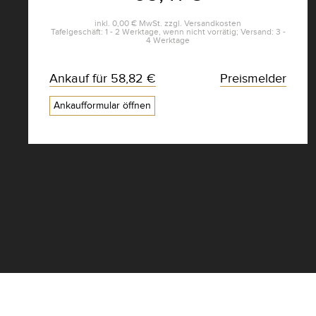
inkl.
0,00 €
MwSt. zzgl.
Versandkosten
Tafelgeschäft: 1 - 2 Werktage, wenn nicht vorrätig; Versand: 3 -
4 Werktage
Ankauf für
58,82 €
Preismelder
Ankaufformular öffnen