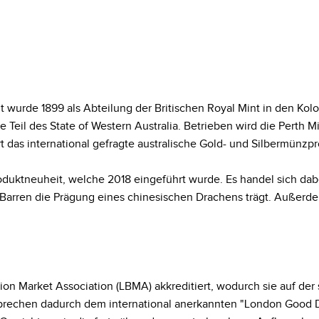
t wurde 1899 als Abteilung der Britischen Royal Mint in den Kolon
 Teil des State of Western Australia. Betrieben wird die Perth M
ert das international gefragte australische Gold- und Silbermünz
oduktneuheit, welche 2018 eingeführt wurde. Es handel sich dab
rren die Prägung eines chinesischen Drachens trägt. Außerdem 
ullion Market Association (LBMA) akkreditiert, wodurch sie auf 
tsprechen dadurch dem international anerkannten "London Good D