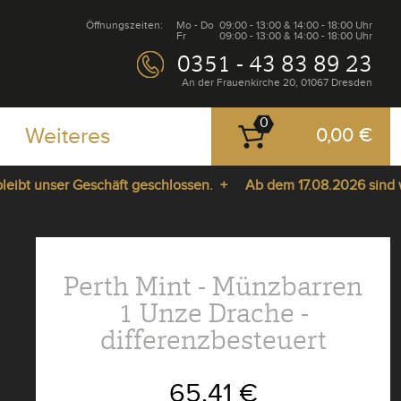
Öffnungszeiten:
Mo - Do
09:00 - 13:00 & 14:00 - 18:00 Uhr
Fr
09:00 - 13:00 & 14:00 - 18:00 Uhr
0351 - 43 83 89 23
An der Frauenkirche 20, 01067 Dresden
0
Weiteres
0,00 €
t unser Geschäft geschlossen. +
Ab dem 17.08.2026 sind wir w
Perth Mint - Münzbarren
1 Unze Drache -
differenzbesteuert
65,41 €