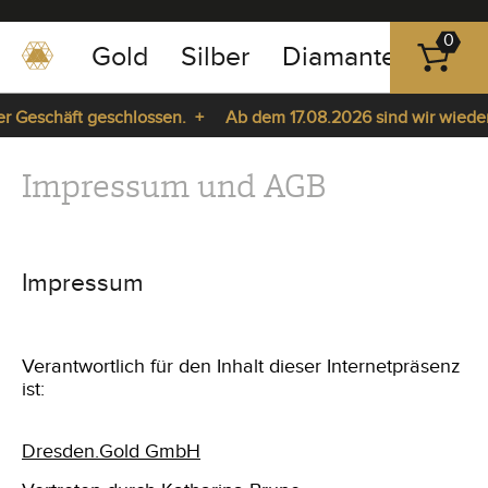
0
Gold
Silber
Diamanten
Pla
0351
-
eschäft geschlossen. +
Ab dem 17.08.2026 sind wir wieder für 
43
pause
83
play
Impressum und AGB
89
23
Impressum
Verantwortlich für den Inhalt dieser Internetpräsenz
ist:
Dresden.Gold GmbH