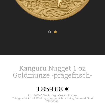
Känguru Nugget 1 oz
Goldmünze -prägefrisch-
3.859,68 €
inkl.
0,00 €
MwSt. zzgl.
Versandkosten
Tafelgeschäft: 1 - 2 Werktage, wenn nicht vorrätig; Versand: 3 - 4
Werktage