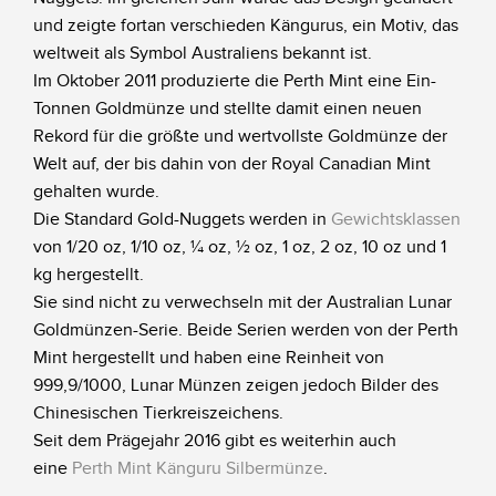
und zeigte fortan verschieden Kängurus, ein Motiv, das
weltweit als Symbol Australiens bekannt ist.
Im Oktober 2011 produzierte die Perth Mint eine Ein-
Tonnen Goldmünze und stellte damit einen neuen
Rekord für die größte und wertvollste Goldmünze der
Welt auf, der bis dahin von der Royal Canadian Mint
gehalten wurde.
Die Standard Gold-Nuggets werden in
Gewichtsklassen
von 1/20 oz, 1/10 oz, ¼ oz, ½ oz, 1 oz, 2 oz, 10 oz und 1
kg hergestellt.
Sie sind nicht zu verwechseln mit der Australian Lunar
Goldmünzen-Serie. Beide Serien werden von der Perth
Mint hergestellt und haben eine Reinheit von
999,9/1000, Lunar Münzen zeigen jedoch Bilder des
Chinesischen Tierkreiszeichens.
Seit dem Prägejahr 2016 gibt es weiterhin auch
eine
Perth Mint Känguru Silbermünze
.