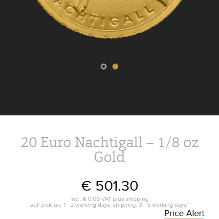
20 Euro Nachtigall – 1/8 oz
Gold
€ 501.30
incl.
€ 0.00
VAT plus
shipping
self pick-up: 1 - 2 working days, shipping: 3 - 5 working days*
Price Alert