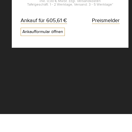
inkl.
0,00 €
MwSt. zzgl.
Versandkosten
Tafelgeschäft: 1 - 2 Werktage, Versand: 3 - 5 Werktage*
Ankauf für
605,61 €
Preismelder
Ankaufformular öffnen