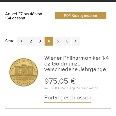
Artikel 37 bis 48 von
PDF-Katalog erstellen
164 gesamt
Seite:
2
3
4
5
6
Wiener Philharmoniker 1/4
oz Goldmünze -
verschiedene Jahrgänge
975,05 €
inkl.
0,00 €
MwSt. zzgl.
Versandkosten
Portal geschlossen