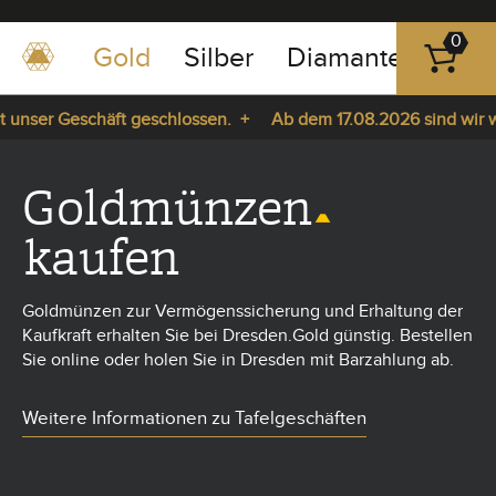
0
Gold
Silber
Diamanten
Pla
0351
-
nser Geschäft geschlossen. +
Ab dem 17.08.2026 sind wir wied
43
pause
83
a. +
play
89
Goldmünzen
23
kaufen
Goldmünzen zur Vermögenssicherung und Erhaltung der
Kaufkraft erhalten Sie bei Dresden.Gold günstig. Bestellen
Sie online oder holen Sie in Dresden mit Barzahlung ab.
Weitere Informationen zu Tafelgeschäften