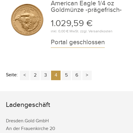
American Eagle 1/4 oz
Goldmünze -prägefrisch-
1.029,59 €
inkl.
0,00 €
MwSt. zzgl.
Versandkosten
Portal geschlossen
Seite:
2
3
4
5
6
Ladengeschäft
Dresden.Gold GmbH
An der Frauenkirche 20